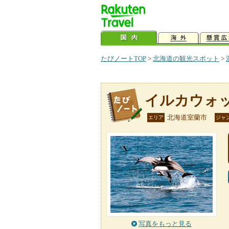
たびノートTOP
>
北海道の観光スポット
>
イルカウォ
北海道室蘭市
エリア
ジャ
写真をもっと見る