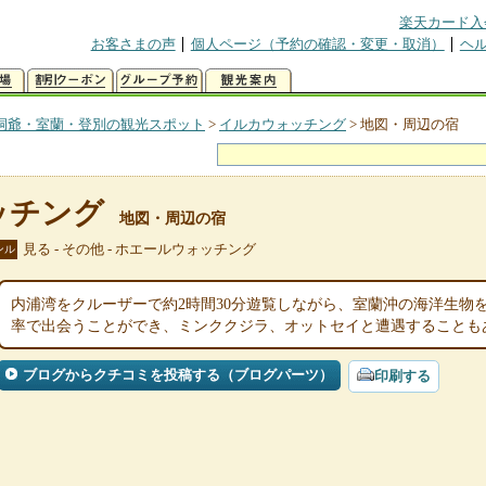
楽天カード入
お客さまの声
個人ページ（予約の確認・変更・取消）
ヘ
洞爺・室蘭・登別の観光スポット
>
イルカウォッチング
>
地図・周辺の宿
ッチング
地図・周辺の宿
見る - その他 - ホエールウォッチング
ンル
内浦湾をクルーザーで約2時間30分遊覧しながら、室蘭沖の海洋生物
率で出会うことができ、ミンククジラ、オットセイと遭遇することも
ブログからクチコミを投稿する（ブログパーツ）
印刷する