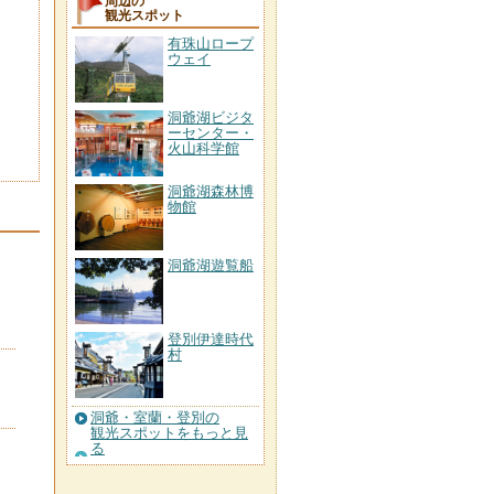
周辺の
観光スポット
有珠山ロープ
ウェイ
洞爺湖ビジタ
ーセンター・
火山科学館
洞爺湖森林博
物館
洞爺湖遊覧船
登別伊達時代
村
洞爺・室蘭・登別の
観光スポットをもっと見
る