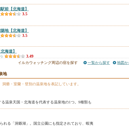
蘭駅前
【北海道】
）
3.5
蘭築地
【北海道】
）
3.5
【北海道】
件）
3.49
イルカウォッチング周辺の宿を探す
一覧から探す
地図か
海道】
泉地
件）
3.21
】洞爺・室蘭・登別の温泉地を表記しています。
する温泉天国・北海道を代表する温泉地の1つ。9種類も
えられる「洞爺湖」。国立公園にも指定されており、蝦夷