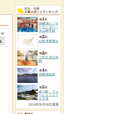
登別・洞爺
人気スポットランキング
洞爺湖ビジタ
ーセンター・
火山科学館
。
(駅
い)
白鳥湾展望台
三松正夫記念
館
洞爺湖温泉
道の駅 フォ
ーレスト２７
６大滝
2026年08月08日更新