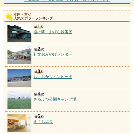
稚内・留萌
人気スポットランキング
道の駅 おびら鰊番屋
礼文おみやげセンター
おにしかツインビーチ
さるふつ公園キャンプ場
えさし温泉