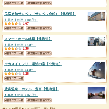
民宿旅館サロベツ（サロベツ会館）
【北海道】
お客さまの声（184件）
3.67
スマートホテル幌延
【北海道】
お客さまの声（73件）
3.36
ウカスイモシリ 湯治の宿
【北海道】
お客さまの声（43件）
3.28
豊富温泉 ホテル 豊富
【北海道】
お客さまの声（165件）
サロベツ湿原センター周辺の宿を探す