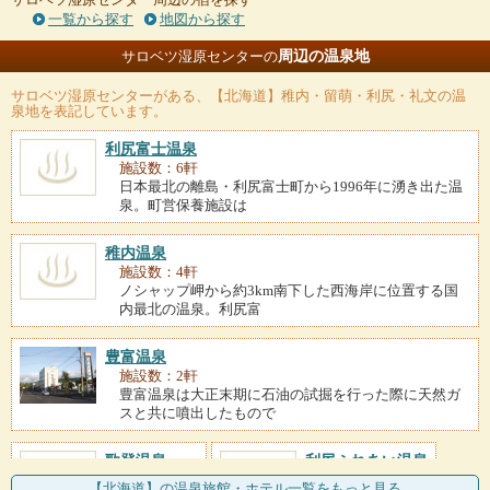
一覧から探す
地図から探す
周辺の温泉地
サロベツ湿原センターの
サロベツ湿原センター
がある、【北海道】稚内・留萌・利尻・礼文の温
泉地を表記しています。
利尻富士温泉
施設数：6軒
日本最北の離島・利尻富士町から1996年に湧き出た温
泉。町営保養施設は
稚内温泉
施設数：4軒
ノシャップ岬から約3km南下した西海岸に位置する国
内最北の温泉。利尻富
豊富温泉
施設数：2軒
豊富温泉は大正末期に石油の試掘を行った際に天然ガ
スと共に噴出したもので
歌登温泉
利尻ふれあい温泉
施設数：2軒
施設数：2軒
【北海道】の温泉旅館・ホテル一覧をもっと見る