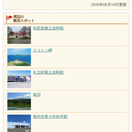
2026年08月10日更新
周辺の
観光スポット
利尻島郷土資料館
スコトン岬
礼文町郷土資料館
姫沼
稚内市青少年科学館