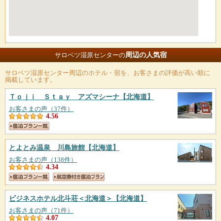
周辺の人気宿
サロベツ湿原センターの
サロベツ湿原センター
周辺のホテル・宿を、お客さまの評価が高い順に
掲載しています。
Ｔｏｊｉ Ｓｔａｙ アズマシーナ
【北海道】
お客さまの声（37件）
4.56
とよとみ温泉 川島旅館
【北海道】
お客さまの声（138件）
4.34
ビジネスホテル北斗荘＜北海道＞
【北海道】
お客さまの声（71件）
4.07