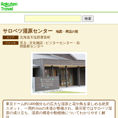
サロベツ湿原センター
地図・周辺の宿
北海道天塩郡豊富町
エリア
見る - 文化施設 - ビジターセンター・自
ジャンル
然観察センター
東京ドーム約1400個分もの広大な湿原と花や鳥を楽しめる絶景
スポット。一周約1kmの木道が整備され、展示室ではサロベツ湿
原の成り立ち、湿原の構造や動植物についてわかりやすく解
説。