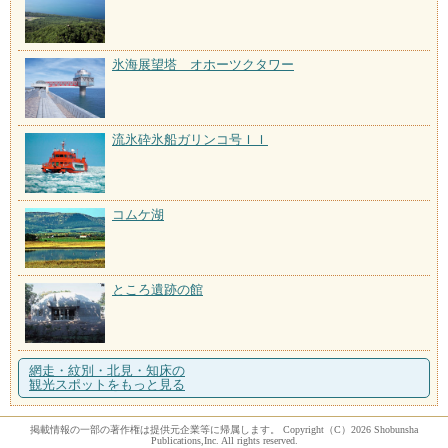
氷海展望塔 オホーツクタワー
流氷砕氷船ガリンコ号ＩＩ
コムケ湖
ところ遺跡の館
網走・紋別・北見・知床の
観光スポットをもっと見る
掲載情報の一部の著作権は提供元企業等に帰属します。 Copyright（C）2026 Shobunsha
Publications,Inc. All rights reserved.