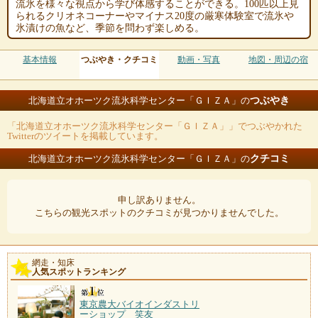
流氷を様々な視点から学び体感することができる。100匹以上見
られるクリオネコーナーやマイナス20度の厳寒体験室で流氷や
氷漬けの魚など、季節を問わず楽しめる。
基本情報
つぶやき・クチコミ
動画・写真
地図・周辺の宿
つぶやき
北海道立オホーツク流氷科学センター「ＧＩＺＡ」の
「北海道立オホーツク流氷科学センター「ＧＩＺＡ」」でつぶやかれた
Twitterのツイートを掲載しています。
クチコミ
北海道立オホーツク流氷科学センター「ＧＩＺＡ」の
申し訳ありません。
こちらの観光スポットのクチコミが見つかりませんでした。
網走・知床
人気スポットランキング
東京農大バイオインダストリ
ーショップ 笑友