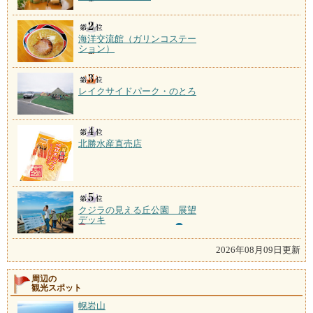
海洋交流館（ガリンコステー
ション）
レイクサイドパーク・のとろ
北勝水産直売店
クジラの見える丘公園 展望
デッキ
2026年08月09日更新
周辺の
観光スポット
幌岩山