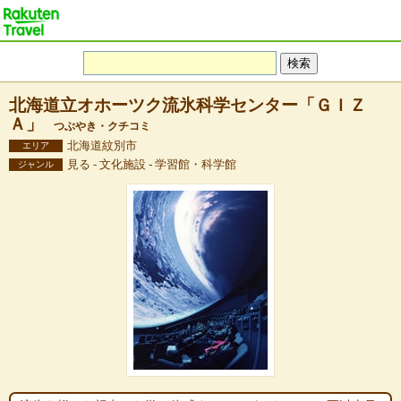
北海道立オホーツク流氷科学センター「ＧＩＺ
Ａ」
つぶやき・クチコミ
北海道紋別市
エリア
見る - 文化施設 - 学習館・科学館
ジャンル