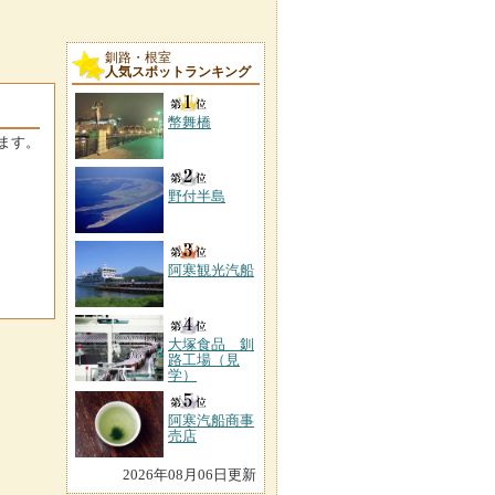
釧路・根室
人気スポットランキング
幣舞橋
ます。
野付半島
阿寒観光汽船
大塚食品 釧
路工場（見
学）
阿寒汽船商事
売店
2026年08月06日更新