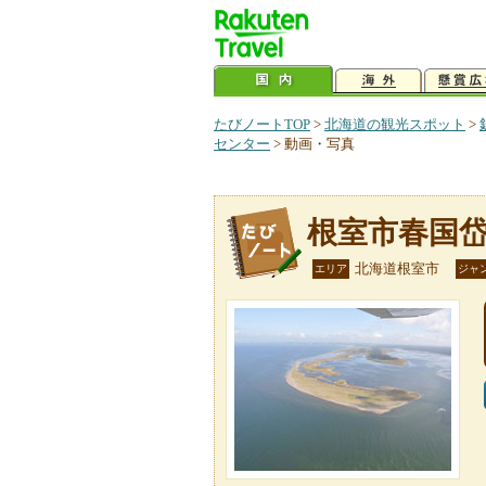
たびノートTOP
>
北海道の観光スポット
>
センター
>
動画・写真
根室市春国
北海道根室市
エリア
ジャ