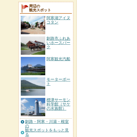
周辺の
観光スポット
阿寒湖アイヌ
コタン
釧路市ふれあ
いホースパー
ク
阿寒観光汽船
モーターボー
ト
標津サーモン
科学館（サケ
の水族館）
釧路・阿寒・川湯・根室
の
観光スポットをもっと見
る