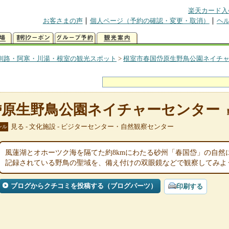
楽天カード入
お客さまの声
個人ページ（予約の確認・変更・取消）
ヘ
釧路・阿寒・川湯・根室の観光スポット
>
根室市春国岱原生野鳥公園ネイチ
岱原生野鳥公園ネイチャーセンター
見る - 文化施設 - ビジターセンター・自然観察センター
ンル
風蓮湖とオホーツク海を隔てた約8kmにわたる砂州「春国岱」の自然
記録されている野鳥の聖域を、備え付けの双眼鏡などで観察してみよ
ブログからクチコミを投稿する（ブログパーツ）
印刷する