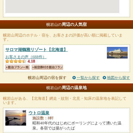
周辺の人気宿
幌岩山の
幌岩山
周辺のホテル・宿を、お客さまの評価が高い順に掲載していま
す。
サロマ湖鶴雅リゾート
【北海道】
お客さまの声（688件）
4.18
幌岩山周辺の宿を探す
一覧から探す
地図から探す
周辺の温泉地
幌岩山の
幌岩山
がある、【北海道】網走・紋別・北見・知床の温泉地を表記して
います。
ウトロ温泉
施設数：8軒
昭和40年代のはじめにボーリングによって湧いた温
泉。各宿では揚がったば