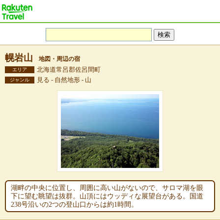
幌岩山
地図・周辺の宿
北海道常呂郡佐呂間町
エリア
見る - 自然地形 - 山
ジャンル
湖畔の中央に位置し、周囲に高い山がないので、サロマ湖を眼
下に望む眺望は抜群。山頂にはウッディな展望台がある。国道
238号沿いの2つの登山口からは約1時間。