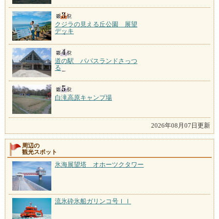
クジラの見える丘公園 展望
デッキ
道の駅 パパスランドさっつ
る
白滝高原キャンプ場
2026年08月07日更新
周辺の
観光スポット
氷海展望塔 オホーツクタワー
流氷砕氷船ガリンコ号ＩＩ