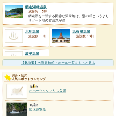
網走湖畔温泉
施設数：5軒
網走湖を一望する閑静な温泉地は、湯の町というより
リゾート地の雰囲気が漂
北見温泉
温根湯温泉
施設数：3軒
施設数：3軒
清里温泉
施設数：2軒
【北海道】の温泉旅館・ホテル一覧をもっと見る
網走・知床
人気スポットランキング
オホーツクシマリス公園
知床遊覧船