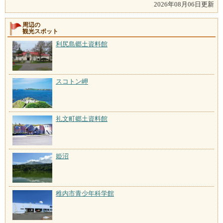
2026年08月06日更新
周辺の
観光スポット
利尻島郷土資料館
スコトン岬
礼文町郷土資料館
姫沼
稚内市青少年科学館