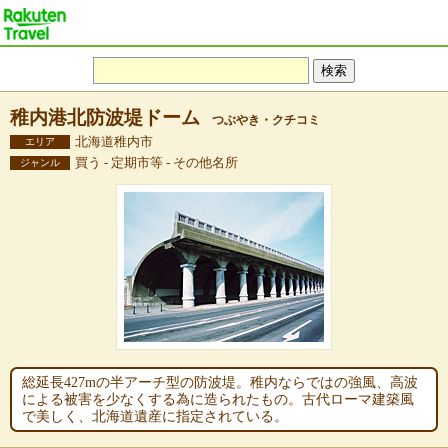
稚内港北防波堤ドーム
つぶやき・クチコミ
北海道稚内市
エリア
買う - 定期市等 - その他名所
ジャンル
総延長427mの半アーチ型の防波堤。稚内ならではの強風、高波
による被害を少なくする為に造られたもの。古代ローマ建築風
で美しく、北海道遺産に指定されている。