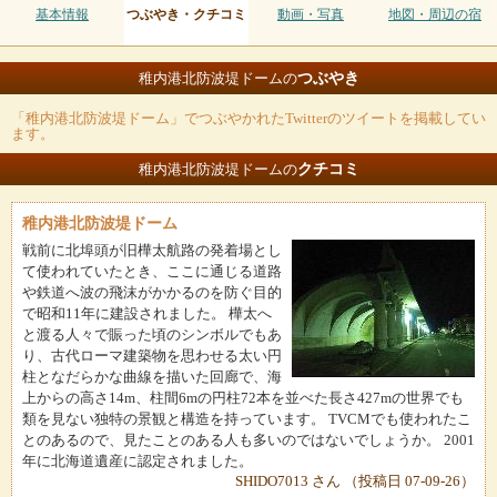
基本情報
つぶやき・クチコミ
動画・写真
地図・周辺の宿
つぶやき
稚内港北防波堤ドームの
「稚内港北防波堤ドーム」でつぶやかれたTwitterのツイートを掲載してい
ます。
クチコミ
稚内港北防波堤ドームの
稚内港北防波堤ドーム
戦前に北埠頭が旧樺太航路の発着場とし
て使われていたとき、ここに通じる道路
や鉄道へ波の飛沫がかかるのを防ぐ目的
で昭和11年に建設されました。 樺太へ
と渡る人々で賑った頃のシンボルでもあ
り、古代ローマ建築物を思わせる太い円
柱となだらかな曲線を描いた回廊で、海
上からの高さ14m、柱間6mの円柱72本を並べた長さ427mの世界でも
類を見ない独特の景観と構造を持っています。 TVCMでも使われたこ
とのあるので、見たことのある人も多いのではないでしょうか。 2001
年に北海道遺産に認定されました。
SHIDO7013 さん （投稿日 07-09-26）