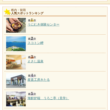
稚内・留萌
人気スポットランキング
うにむき体験センター
スコトン岬
えさし温泉
産直工房きたる
海鮮炉端 うろこ亭（見学）