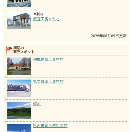
産直工房きたる
2026年08月09日更新
周辺の
観光スポット
利尻島郷土資料館
礼文町郷土資料館
姫沼
稚内市青少年科学館