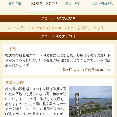
基本情報
つぶやき・クチコミ
動画・写真
地図・周辺の宿
つぶやき
スコトン岬の
「スコトン岬」でつぶやかれたTwitterのツイートを掲載しています。
クチコミ
スコトン岬の
トド島
礼文島の最北端スコトン岬の更に北にある島。冬場はその名の通りト
ドが集まるらしいが、いつも花の時期に合わせてくるので、トドには
お目にかかれず…。
島の民 さん （投稿日 08-04-05）
スコトン岬
礼文島の最北端、スコトン岬は緯度が高
いため平地では見られない高山植物が咲
いています。 この岬に隣接して売店も
ありますので、お土産に礼文島のステッ
カーを購入しました。 お天気が良けれ
ば遠くサハリンが見えるらしいですが、