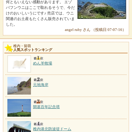
何ともいえない感動があります。 エゾ
バフンウニはここで取れるそうで、今だ
けのおいしいうにです♪ 売店では、ウニ
関連のお土産もたくさん販売されていま
した。
angel ruby さん （投稿日 07-07-16）
稚内・留萌
人気スポットランキング
めん羊牧場
元地海岸
開基百年記念塔
稚内港北防波堤ドーム