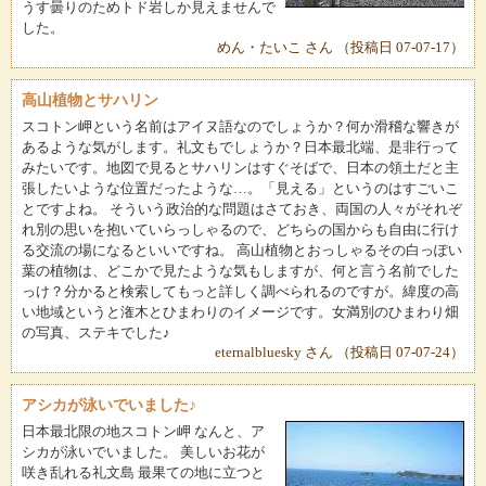
うす曇りのためトド岩しか見えませんで
した。
めん・たいこ さん （投稿日 07-07-17）
高山植物とサハリン
スコトン岬という名前はアイヌ語なのでしょうか？何か滑稽な響きが
あるような気がします。礼文もでしょうか？日本最北端、是非行って
みたいです。地図で見るとサハリンはすぐそばで、日本の領土だと主
張したいような位置だったような…。「見える」というのはすごいこ
とですよね。 そういう政治的な問題はさておき、両国の人々がそれぞ
れ別の思いを抱いていらっしゃるので、どちらの国からも自由に行け
る交流の場になるといいですね。 高山植物とおっしゃるその白っぽい
葉の植物は、どこかで見たような気もしますが、何と言う名前でした
っけ？分かると検索してもっと詳しく調べられるのですが。緯度の高
い地域というと潅木とひまわりのイメージです。女満別のひまわり畑
の写真、ステキでした♪
eternalbluesky さん （投稿日 07-07-24）
アシカが泳いでいました♪
日本最北限の地スコトン岬 なんと、ア
シカが泳いでいました。 美しいお花が
咲き乱れる礼文島 最果ての地に立つと