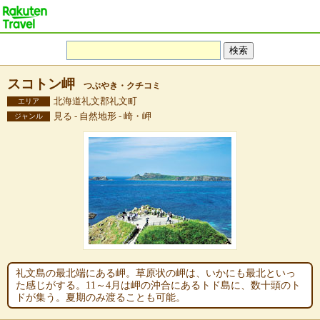
スコトン岬
つぶやき・クチコミ
北海道礼文郡礼文町
エリア
見る - 自然地形 - 崎・岬
ジャンル
礼文島の最北端にある岬。草原状の岬は、いかにも最北といっ
た感じがする。11～4月は岬の沖合にあるトド島に、数十頭のト
ドが集う。夏期のみ渡ることも可能。