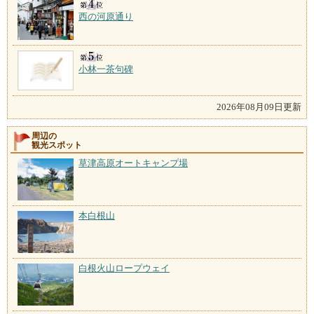
西の河原通り
小林一茶句碑
2026年08月09日更新
周辺の
観光スポット
草津高原オートキャンプ場
本白根山
白根火山ロープウェイ