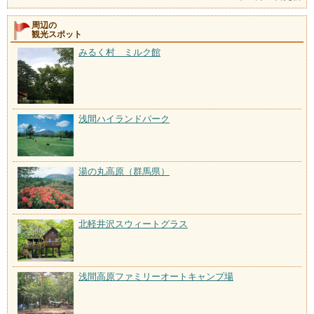
周辺の
観光スポット
みるく村 ミルク館
浅間ハイランドパーク
湯の丸高原（群馬県）
北軽井沢スウィートグラス
浅間高原ファミリーオートキャンプ場