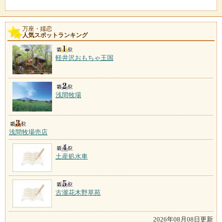
万座・嬬恋
人気スポットランキング
軽井沢おもちゃ王国
浅間牧場
浅間牧場売店
土産処水車
古瀧花木野草苑
2026年08月08日更新