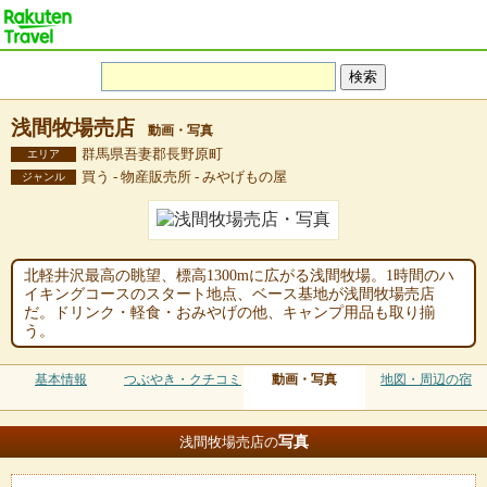
浅間牧場売店
動画・写真
群馬県吾妻郡長野原町
エリア
買う - 物産販売所 - みやげもの屋
ジャンル
北軽井沢最高の眺望、標高1300mに広がる浅間牧場。1時間のハ
イキングコースのスタート地点、ベース基地が浅間牧場売店
だ。ドリンク・軽食・おみやげの他、キャンプ用品も取り揃
う。
基本情報
つぶやき・クチコミ
動画・写真
地図・周辺の宿
写真
浅間牧場売店の