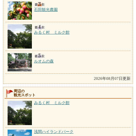
石田観光農園
みるく村 ミルク館
ルオムの森
2026年08月07日更新
周辺の
観光スポット
みるく村 ミルク館
浅間ハイランドパーク