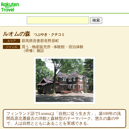
ルオムの森
つぶやき・クチコミ
群馬県吾妻郡長野原町
エリア
買う - 物産販売所 - 体験館・宿泊体験
ジャンル
（研修）施設
フィンランド語でLuomuは「自然に従う生き方」。築100年の浅
間高原北麓最古の洋館と森林型のテーマパーク。悠久の森の中
で、人は自然とともにあることを実感できる。