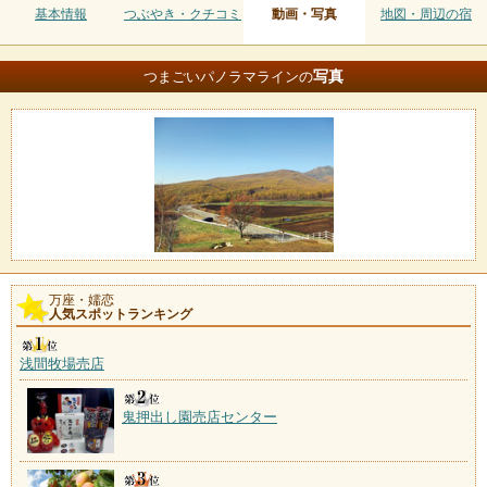
基本情報
つぶやき・クチコミ
動画・写真
地図・周辺の宿
写真
つまごいパノラマラインの
万座・嬬恋
人気スポットランキング
浅間牧場売店
鬼押出し園売店センター