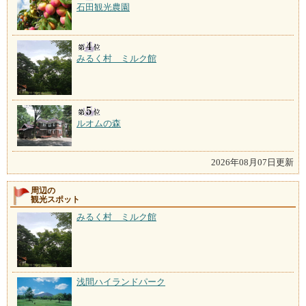
石田観光農園
みるく村 ミルク館
ルオムの森
2026年08月07日更新
周辺の
観光スポット
みるく村 ミルク館
浅間ハイランドパーク