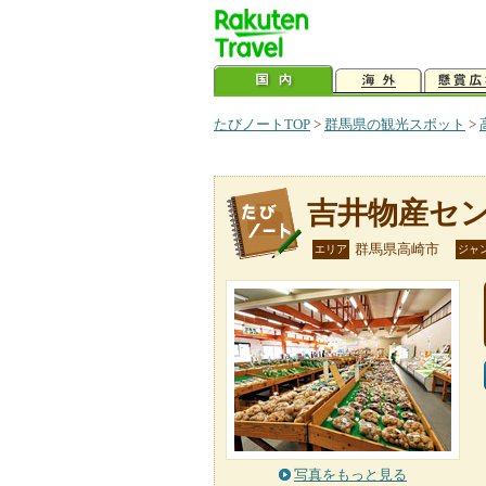
たびノートTOP
>
群馬県の観光スポット
>
吉井物産セ
群馬県高崎市
エリア
ジャ
写真をもっと見る