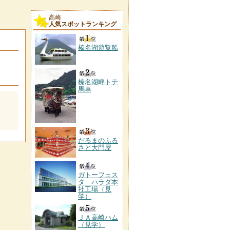
高崎
人気スポットランキング
榛名湖遊覧船
榛名湖畔トテ
馬車
だるまのふる
さと大門屋
ガトーフェス
タ ハラダ本
社工場（見
学）
ＪＡ高崎ハム
（見学）