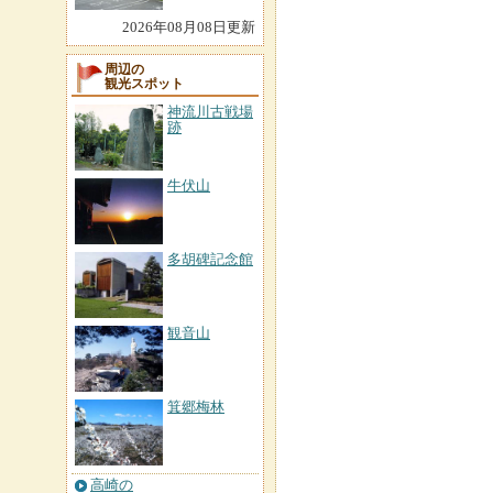
2026年08月08日更新
周辺の
観光スポット
神流川古戦場
跡
牛伏山
多胡碑記念館
観音山
箕郷梅林
高崎の