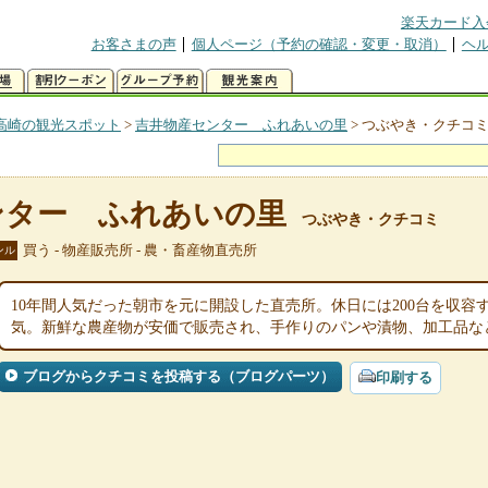
楽天カード入
お客さまの声
個人ページ（予約の確認・変更・取消）
ヘ
高崎の観光スポット
>
吉井物産センター ふれあいの里
>
つぶやき・クチコ
ンター ふれあいの里
つぶやき・クチコミ
買う - 物産販売所 - 農・畜産物直売所
ンル
10年間人気だった朝市を元に開設した直売所。休日には200台を収
気。新鮮な農産物が安価で販売され、手作りのパンや漬物、加工品な
ブログからクチコミを投稿する（ブログパーツ）
印刷する