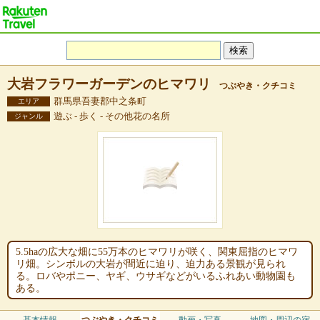
大岩フラワーガーデンのヒマワリ
つぶやき・クチコミ
群馬県吾妻郡中之条町
エリア
遊ぶ - 歩く - その他花の名所
ジャンル
5.5haの広大な畑に55万本のヒマワリが咲く、関東屈指のヒマワ
リ畑。シンボルの大岩が間近に迫り、迫力ある景観が見られ
る。ロバやポニー、ヤギ、ウサギなどがいるふれあい動物園も
ある。