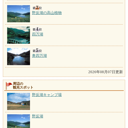
野反湖の高山植物
四万湖
奥四万湖
2026年08月07日更新
周辺の
観光スポット
野反湖キャンプ場
野反湖