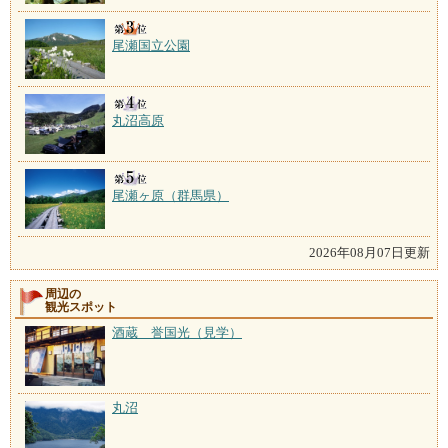
尾瀬国立公園
丸沼高原
尾瀬ヶ原（群馬県）
2026年08月07日更新
周辺の
観光スポット
酒蔵 誉国光（見学）
丸沼