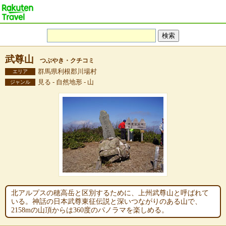
武尊山
つぶやき・クチコミ
群馬県利根郡川場村
エリア
見る - 自然地形 - 山
ジャンル
北アルプスの穂高岳と区別するために、上州武尊山と呼ばれて
いる。神話の日本武尊東征伝説と深いつながりのある山で、
2158mの山頂からは360度のパノラマを楽しめる。