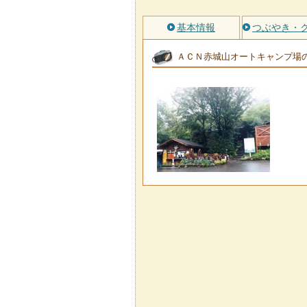
基本情報
つぶやき・
ＡＣＮ赤城山オートキャンプ場