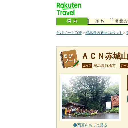
たびノートTOP
>
群馬県の観光スポット
>
ＡＣＮ赤城
群馬県前橋市
エリア
ジャ
写真をもっと見る