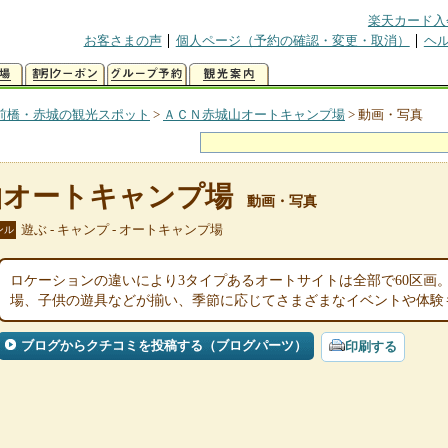
楽天カード入
お客さまの声
個人ページ（予約の確認・変更・取消）
ヘ
前橋・赤城の観光スポット
>
ＡＣＮ赤城山オートキャンプ場
>
動画・写真
山オートキャンプ場
動画・写真
遊ぶ - キャンプ - オートキャンプ場
ンル
ロケーションの違いにより3タイプあるオートサイトは全部で60区画
場、子供の遊具などが揃い、季節に応じてさまざまなイベントや体験
ブログからクチコミを投稿する（ブログパーツ）
印刷する