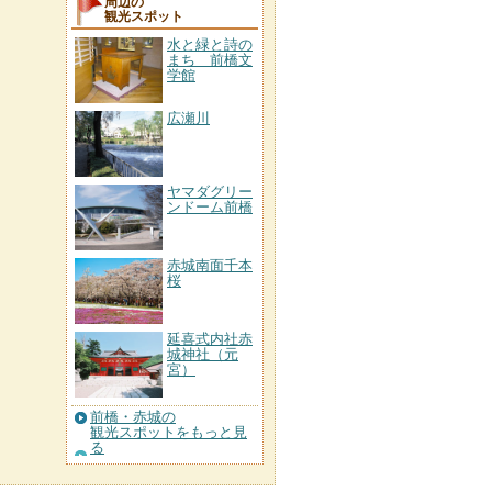
周辺の
観光スポット
水と緑と詩の
まち 前橋文
学館
広瀬川
ヤマダグリー
ンドーム前橋
赤城南面千本
桜
延喜式内社赤
城神社（元
宮）
前橋・赤城の
観光スポットをもっと見
る