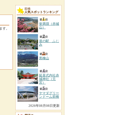
前橋
人気スポットランキング
覚満淵（赤城
山）
ます。
道の駅 ふじ
み
黒檜山
延喜式内社赤
城神社（元
宮）
ヤマダグリー
ンドーム前橋
2026年08月08日更新