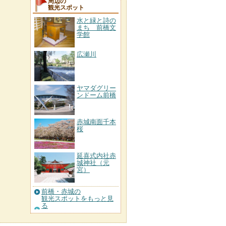
周辺の
観光スポット
水と緑と詩の
まち 前橋文
学館
広瀬川
ヤマダグリー
ンドーム前橋
赤城南面千本
桜
延喜式内社赤
城神社（元
宮）
前橋・赤城の
観光スポットをもっと見
る