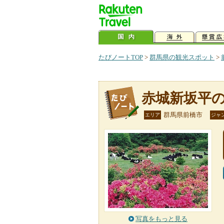
たびノートTOP
>
群馬県の観光スポット
>
赤城新坂平
群馬県前橋市
エリア
ジャ
写真をもっと見る