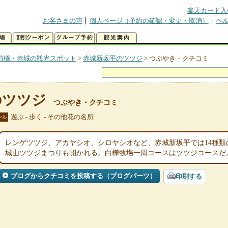
楽天カード入
お客さまの声
個人ページ（予約の確認・変更・取消）
ヘ
前橋・赤城の観光スポット
>
赤城新坂平のツツジ
>
つぶやき・クチコミ
のツツジ
つぶやき・クチコミ
遊ぶ - 歩く - その他花の名所
ンル
レンゲツツジ、アカヤシオ、シロヤシオなど、赤城新坂平では14種類
城山ツツジまつりも開かれる。白樺牧場一周コースはツツジコースだ
ブログからクチコミを投稿する（ブログパーツ）
印刷する