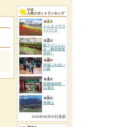
前橋
人気スポットランキング
ぐんまフラワ
ーパーク
風ラインふじ
み（農産物直
売所）
赤城ふれあい
の森
前橋物産館
広瀬川
黒檜山
2026年08月06日更新