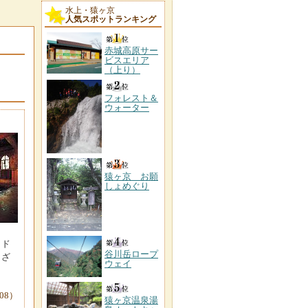
水上・猿ヶ京
人気スポットランキング
赤城高原サー
ビスエリア
（上り）
フォレスト＆
ウォーター
猿ヶ京 お願
しょめぐり
イド
谷川岳ロープ
まざ
ウェイ
-08）
猿ヶ京温泉湯