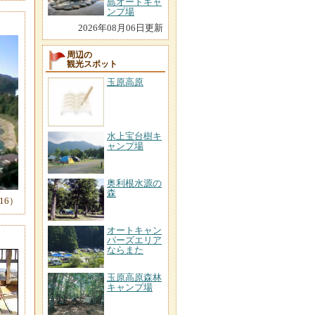
島オートキャ
ンプ場
2026年08月06日更新
周辺の
観光スポット
玉原高原
水上宝台樹キ
ャンプ場
奥利根水源の
森
-16）
オートキャン
パーズエリア
ならまた
玉原高原森林
キャンプ場