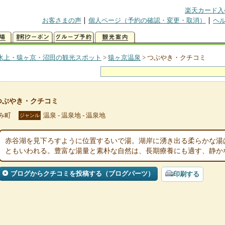
楽天カード入
お客さまの声
個人ページ（予約の確認・変更・取消）
ヘ
水上・猿ヶ京・沼田の観光スポット
>
猿ヶ京温泉
>
つぶやき・クチコミ
つぶやき・クチコミ
み町
温泉 - 温泉地 - 温泉地
ジャンル
赤谷湖を見下ろすように位置するいで湯。湖岸に湧き出る柔らかな湯
ともいわれる。豊富な湯量と素朴な自然は、長期療養にも適す、静か
ブログからクチコミを投稿する（ブログパーツ）
印刷する