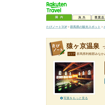
たびノートTOP
>
群馬県の観光スポット
>
猿ヶ京温泉
群馬県利根郡みなか
エリア
写真をもっと見る