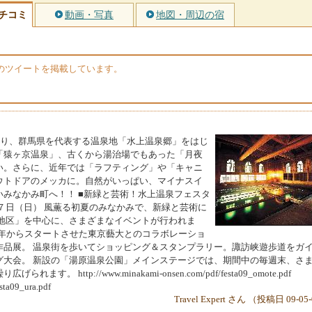
チコミ
動画・写真
地図・周辺の宿
erのツイートを掲載しています。
あり、群馬県を代表する温泉地「水上温泉郷」をはじ
「猿ヶ京温泉」、古くから湯治場でもあった「月夜
い。さらに、近年では「ラフティング」や「キャニ
ウトドアのメッカに。自然がいっぱい、マイナスイ
みなかみ町へ！！ ■新緑と芸術！水上温泉フェスタ
７日（日） 風薫る初夏のみなかみで、新緑と芸術に
原地区」を中心に、さまざまなイベントが行われま
7年からスタートさせた東京藝大とのコラボレーショ
作品展。 温泉街を歩いてショッピング＆スタンプラリー。諏訪峡遊歩道をガ
グ大会。 新設の「湯原温泉公園」メインステージでは、期間中の毎週末、さ
http://www.minakami-onsen.com/pdf/festa09_omote.pdf
sta09_ura.pdf
Travel Expert さん （投稿日 09-05