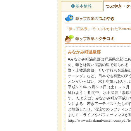
基本情報
つぶやき・ク
つぶやき
猿ヶ京温泉の
「猿ヶ京温泉」でつぶやかれたTwitt
クチコミ
猿ヶ京温泉の
みなかみ町温泉郷
■みなかみ町温泉郷は群馬県北部に
め、猿と縁深い民話の里で知られる
野・上牧温泉郷」といずれも名湯揃
オニング」など、日本でも有数のア
オンがいっぱい、水も空気もおいしい
平成２１年 ５月２３日（土）～６月
触れよう！ 期間中、水上温泉「湯
す。 たとえば、みなかみ町が平成1
ンによる、若きアーティストたちの
と散策したり、清流でのラフティン
まなミニライブやパフォーマンスが繰り広げられます。 
http://www.minakami-onsen.com/pdf/fe