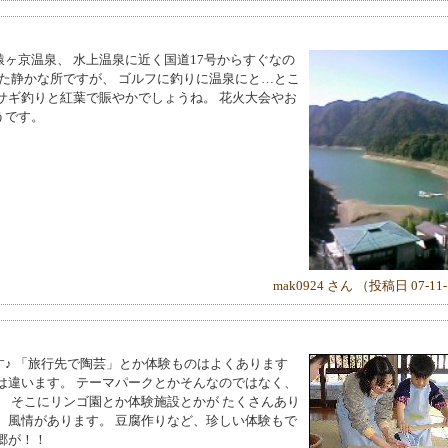
ヶ京温泉、 水上温泉に近く国道17号からすぐなの
れた静かな所ですが、 ゴルフに釣りに温泉にと…とこ
サギ釣りと紅葉で賑やかでしょうね。 花火大会やお
うです。
mak0924 さん （投稿日 07-11
♪ 「旅行先で陶芸」とか体験ものはよくあります
は違います。 テーマパークとかそんなのではなく、
。 そこにリンゴ園とか体験施設とかが たくさんあり
、風情があります。 豆腐作りなど、珍しい体験もで
郷が！！