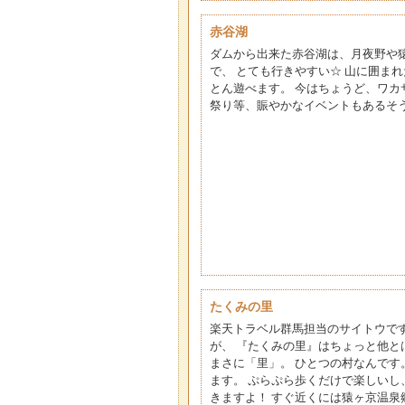
赤谷湖
ダムから出来た赤谷湖は、月夜野や猿
で、 とても行きやすい☆ 山に囲ま
とん遊べます。 今はちょうど、ワカ
祭り等、賑やかなイベントもあるそ
たくみの里
楽天トラベル群馬担当のサイトウです
が、 『たくみの里』はちょっと他と
まさに「里」。 ひとつの村なんです
ます。 ぷらぷら歩くだけで楽しいし
きますよ！ すぐ近くには猿ヶ京温泉