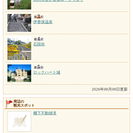
伊香保温泉
石段街
ロックハート城
2026年08月08日更新
周辺の
観光スポット
棚下不動雄滝