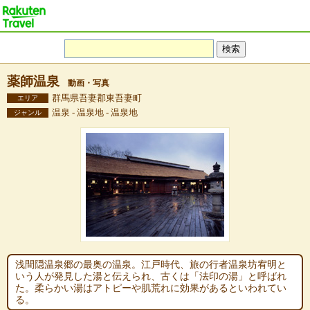
薬師温泉
動画・写真
群馬県吾妻郡東吾妻町
エリア
温泉 - 温泉地 - 温泉地
ジャンル
浅間隠温泉郷の最奥の温泉。江戸時代、旅の行者温泉坊宥明と
いう人が発見した湯と伝えられ、古くは「法印の湯」と呼ばれ
た。柔らかい湯はアトピーや肌荒れに効果があるといわれてい
る。