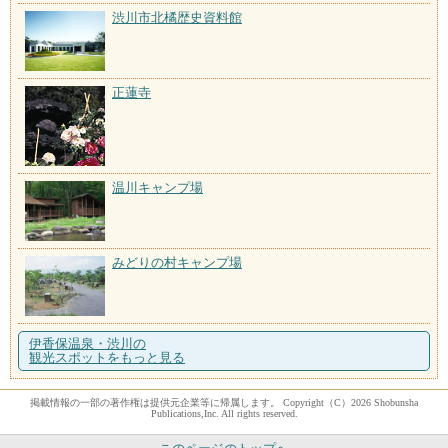
渋川市北橘歴史資料館
正蓮寺
温川キャンプ場
みどりの村キャンプ場
伊香保温泉・渋川の
観光スポットをもっと見る
掲載情報の一部の著作権は提供元企業等に帰属します。 Copyright（C）2026 Shobunsha
Publications,Inc. All rights reserved.