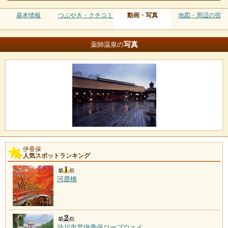
基本情報
つぶやき・クチコミ
動画・写真
地図・周辺の宿
写真
薬師温泉の
伊香保
人気スポットランキング
河鹿橋
渋川市営伊香保ロープウェイ