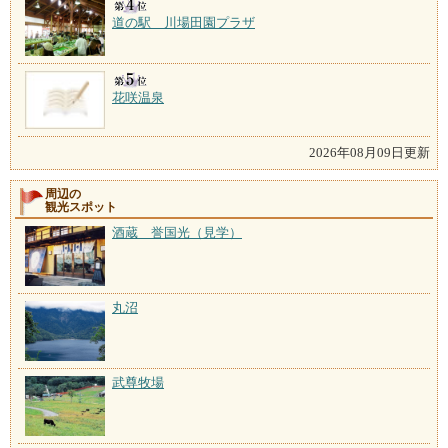
道の駅 川場田園プラザ
花咲温泉
2026年08月09日更新
周辺の
観光スポット
酒蔵 誉国光（見学）
丸沼
武尊牧場