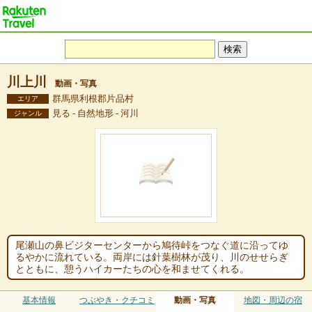
川上川
動画・写真
群馬県利根郡片品村
エリア
見る - 自然地形 - 河川
ジャンル
尾瀬山の鼻ビジターセンターから鳩待峠をつなぐ道に沿ってゆ
るやかに流れている。両岸には針葉樹林が茂り、川のせせらぎ
とともに、憩うハイカーたちの心を和ませてくれる。
基本情報
つぶやき・クチコミ
動画・写真
地図・周辺の宿