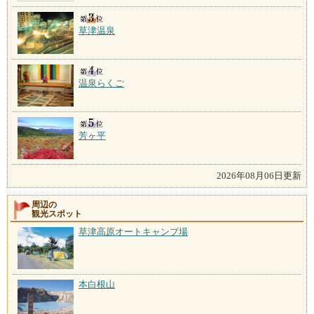
草津温泉
温泉らくご
芳ヶ平
2026年08月06日更新
周辺の
観光スポット
草津高原オートキャンプ場
本白根山