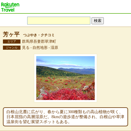
芳ヶ平
つぶやき・クチコミ
群馬県吾妻郡草津町
エリア
見る - 自然地形 - 湿原
ジャンル
白根山北麓に広がり、春から夏に300種類もの高山植物が咲く、
日本屈指の高層湿原だ。8kmの遊歩道が整備され、白根山や草津
温泉街を望む展望スポットもある。