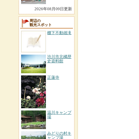
2026年08月09日更新
周辺の
観光スポット
棚下不動雄滝
渋川市北橘歴
史資料館
正蓮寺
温川キャンプ
場
みどりの村キ
ャンプ場