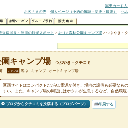
楽天カード入
お客さまの声
個人ページ（予約の確認・変更・取消）
ヘ
伊香保温泉・渋川の観光スポット
>
あづま森林公園キャンプ場
>
つぶやき・
公園キャンプ場
つぶやき・クチコミ
町
遊ぶ - キャンプ - オートキャンプ場
ジャンル
区画サイトはコンパクトだがAC電源が付き、場内の設備も必要なも
すい。また、キャンプ場の周辺にはホタルが生息するなど、自然環境
ブログからクチコミを投稿する（ブログパーツ）
印刷する