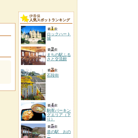
伊香保
人気スポットランキング
ロックハート
城
まちの駅ふる
さと交流館
石段街
駒寄パーキン
グエリア（下
り）
道の駅 おの
こ