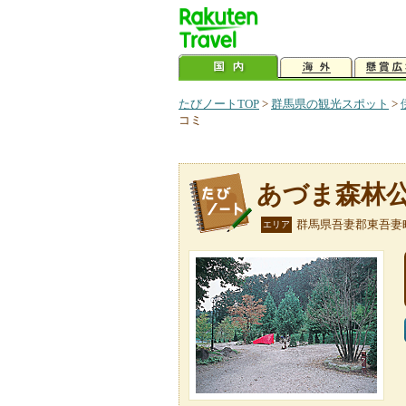
たびノートTOP
>
群馬県の観光スポット
>
コミ
あづま森林
群馬県吾妻郡東吾妻
エリア