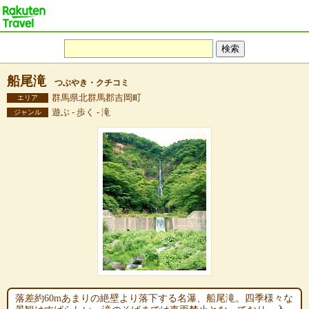
船尾滝
つぶやき・クチコミ
群馬県北群馬郡吉岡町
エリア
遊ぶ - 歩く - 滝
ジャンル
落差約60mあまりの絶壁より落下する名瀑、船尾滝。四季様々な