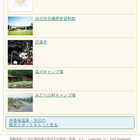
渋川市北橘歴史資料館
正蓮寺
温川キャンプ場
みどりの村キャンプ場
伊香保温泉・渋川の
観光スポットをもっと見る
掲載情報の一部の著作権は提供元企業等に帰属します。 Copyright（C）2026 Shobunsha