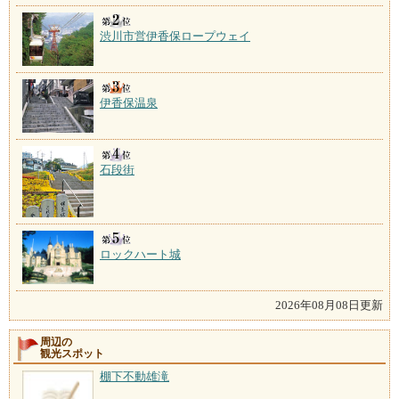
渋川市営伊香保ロープウェイ
伊香保温泉
石段街
ロックハート城
2026年08月08日更新
周辺の
観光スポット
棚下不動雄滝