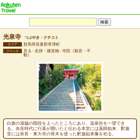
光泉寺
つぶやき・クチコミ
群馬県吾妻郡草津町
エリア
見る - 史跡・建造物 - 寺院（観音・不
ジャンル
動）
白旗の湯脇の階段を上ったところにあり、温泉街を一望でき
る。奈良時代に行基が開いたと伝わる本堂には薬師如来、釈迦
堂には奈良・東大寺の骨木を使った釈迦如来像を祀る。