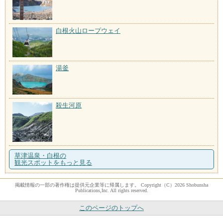
白根火山ロープウェイ
湯釜
殺生河原
草津温泉・白根の
観光スポットをもっと見る
掲載情報の一部の著作権は提供元企業等に帰属します。 Copyright（C）2026 Shobunsha
Publications,Inc. All rights reserved.
このページのトップへ