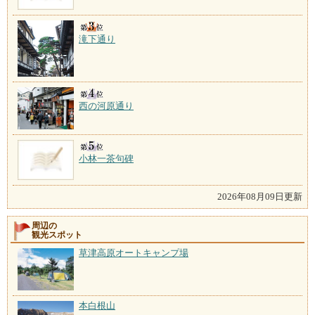
滝下通り
西の河原通り
小林一茶句碑
2026年08月09日更新
周辺の
観光スポット
草津高原オートキャンプ場
本白根山