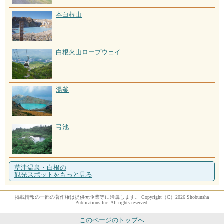
本白根山
白根火山ロープウェイ
湯釜
弓池
草津温泉・白根の
観光スポットをもっと見る
掲載情報の一部の著作権は提供元企業等に帰属します。 Copyright（C）2026 Shobunsha
Publications,Inc. All rights reserved.
このページのトップへ