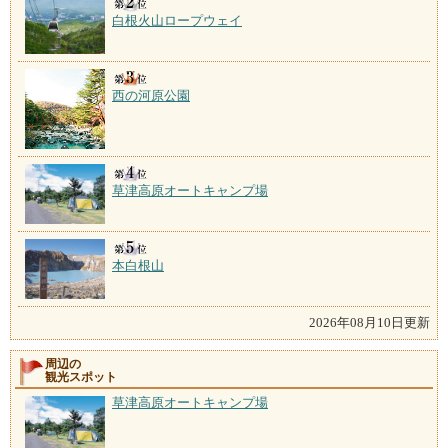
白根火山ロープウェイ
西の河原公園
草津高原オートキャンプ場
本白根山
2026年08月10日更新
周辺の
観光スポット
草津高原オートキャンプ場