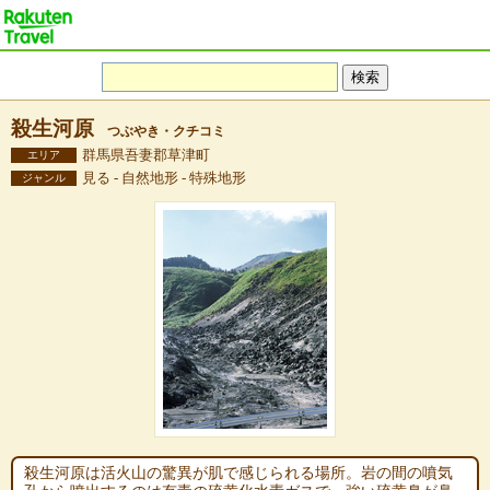
殺生河原
つぶやき・クチコミ
群馬県吾妻郡草津町
エリア
見る - 自然地形 - 特殊地形
ジャンル
殺生河原は活火山の驚異が肌で感じられる場所。岩の間の噴気