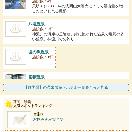
施設数：4軒
天明3（1783）年の浅間山大噴火によって湧出量を増
したといわれる磯部
八塩温泉
施設数：2軒
神流川の河岸の丘陵地、緑に抱かれた温泉で塩気の多
い鉱泉。神流川での釣り
塩の沢温泉
施設数：1軒
霧積温泉
施設数：1軒
古くは西条八十の詩『帽子』で歌われ、森村誠一の小
【群馬県】の温泉旅館・ホテル一覧をもっと見る
説『人間の証明』の舞台
藤岡・妙義
下仁田温泉
人気スポットランキング
施設数：1軒
栗山川の清流沿いに湧く閑静な温泉。静かな離れ形式
お休み処みなとや
の一軒宿「清流荘」があ