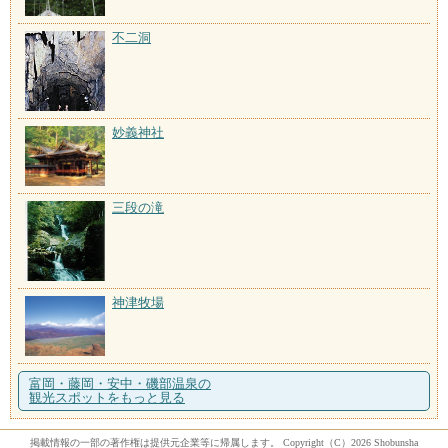
不二洞
妙義神社
三段の滝
神津牧場
富岡・藤岡・安中・磯部温泉の
観光スポットをもっと見る
掲載情報の一部の著作権は提供元企業等に帰属します。 Copyright（C）2026 Shobunsha