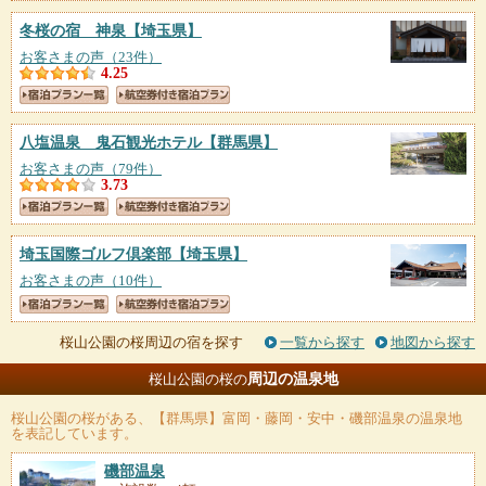
冬桜の宿 神泉
【埼玉県】
お客さまの声（23件）
4.25
八塩温泉 鬼石観光ホテル
【群馬県】
お客さまの声（79件）
3.73
埼玉国際ゴルフ倶楽部
【埼玉県】
お客さまの声（10件）
桜山公園の桜周辺の宿を探す
一覧から探す
地図から探す
周辺の温泉地
桜山公園の桜の
桜山公園の桜
がある、【群馬県】富岡・藤岡・安中・磯部温泉の温泉地
を表記しています。
磯部温泉