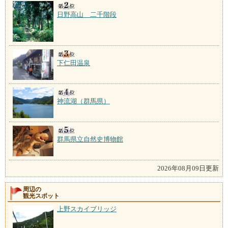
日野高山 二千階段
下仁田温泉
神流湖（群馬県）
群馬県立自然史博物館
2026年08月09日更新
周辺の
観光スポット
上野スカイブリッジ