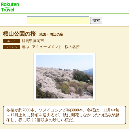
桜山公園の桜
地図・周辺の宿
群馬県藤岡市
エリア
遊ぶ - アミューズメント - 桜の名所
ジャンル
冬桜が約7000本、ソメイヨシノが約3000本。冬桜は、11月中旬
～12月上旬に見頃を迎えるが、秋に開花しなかったつぼみが越
冬し、春に咲く2度咲きの珍しい桜だ。