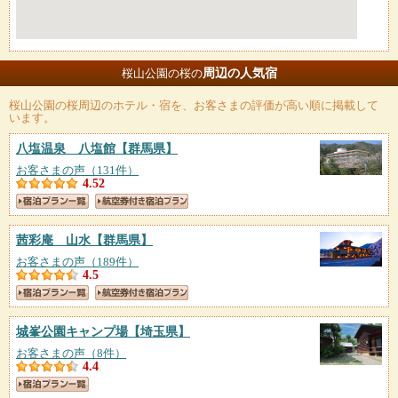
周辺の人気宿
桜山公園の桜の
桜山公園の桜
周辺のホテル・宿を、お客さまの評価が高い順に掲載して
います。
八塩温泉 八塩館
【群馬県】
お客さまの声（131件）
4.52
茜彩庵 山水
【群馬県】
お客さまの声（189件）
4.5
城峯公園キャンプ場
【埼玉県】
お客さまの声（8件）
4.4