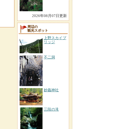
2026年08月07日更新
周辺の
観光スポット
上野スカイブ
リッジ
不二洞
妙義神社
三段の滝