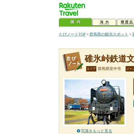
たびノートTOP
>
群馬県の観光スポット
>
碓氷峠鉄道
群馬県安中市
エリア
ジャ
写真をもっと見る