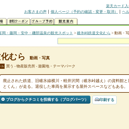
楽天カード入
お客さまの声
個人ページ（予約の確認・変更・取消）
ヘ
富岡・藤岡・安中・磯部温泉の観光スポット
>
碓氷峠鉄道文化むら
>
動画・
文化むら
動画・写真
買う - 物産販売所 - 遊園地・テーマパーク
ンル
廃止された鉄道、旧碓氷線横川・軽井沢間（碓氷峠越え）の資料館と
とくん」が走る。退役した車両を展示する屋外スペースなどもある。
ブログからクチコミを投稿する（ブログパーツ）
印刷する