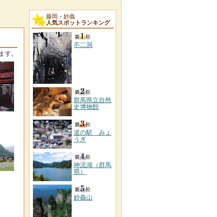
藤岡・妙義
人気スポットランキング
不二洞
ます。
群馬県立自然
史博物館
道の駅 みょ
うぎ
神流湖（群馬
県）
妙義山