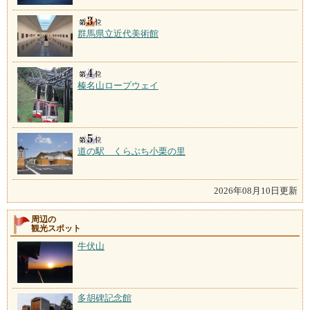
群馬県立近代美術館
榛名山ロープウェイ
道の駅 くらぶち小栗の里
2026年08月10日更新
周辺の
観光スポット
牛伏山
多胡碑記念館