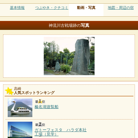
基本情報
つぶやき・クチコミ
動画・写真
地図・周辺の宿
写真
神流川古戦場跡の
高崎
人気スポットランキング
榛名湖遊覧船
ガトーフェスタ ハラダ本社
工場（見学）