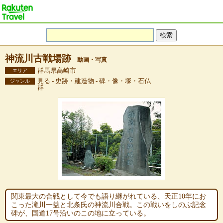
神流川古戦場跡
動画・写真
群馬県高崎市
エリア
見る - 史跡・建造物 - 碑・像・塚・石仏
ジャンル
群
関東最大の合戦として今でも語り継がれている、天正10年にお
こった滝川一益と北条氏の神流川合戦。この戦いをしのぶ記念
碑が、国道17号沿いのこの地に立っている。