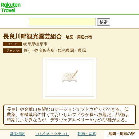
長良川畔観光園芸組合
地図・周辺の宿
岐阜県岐阜市
エリア
買う - 物産販売所 - 観光農園・農場
ジャンル
長良川や金華山を望むロケーションでブドウ狩りができる。低
農薬、有機栽培の甘くておいしいブドウが食べ放題だ。品種は
時期により異なるが、デラウェアやベリーAなどの3種がある。
基本情報
つぶやき・クチコミ
動画・写真
地図・周辺の宿