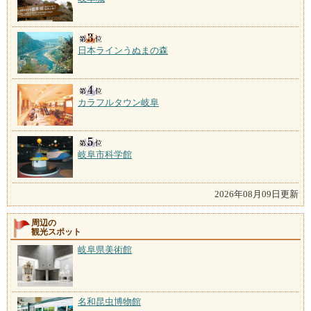
日本ラインうぬまの森
カラフルタウン岐阜
岐阜市科学館
2026年08月09日更新
周辺の
観光スポット
岐阜県美術館
名和昆虫博物館