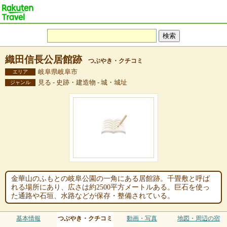
織田信長公居館跡
つぶやき・クチコミ
岐阜県岐阜市
エリア
見る - 史跡・建造物 - 城・城址
ジャンル
金華山のふもとの岐阜公園の一角にある居館跡。千畳敷と呼ば
れる場所にあり、広さは約2500平方メートルある。巨石を使っ
た通路や石垣、水路などが保存・整備されている。
基本情報
つぶやき・クチコミ
動画・写真
地図・周辺の宿