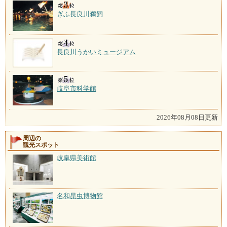
ぎふ長良川鵜飼
長良川うかいミュージアム
岐阜市科学館
2026年08月08日更新
周辺の
観光スポット
岐阜県美術館
名和昆虫博物館