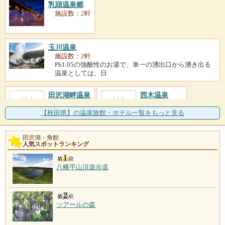
乳頭温泉郷
施設数：2軒
玉川温泉
施設数：2軒
Ph1.05の強酸性のお湯で、単一の湧出口から湧き出る
温泉としては、日
田沢湖畔温泉
西木温泉
施設数：2軒
施設数：1軒
【秋田県】の温泉旅館・ホテル一覧をもっと見る
田沢湖・角館
人気スポットランキング
八幡平山頂遊歩道
ツアールの森