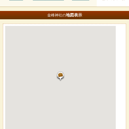
地図
表示
金峰神社の