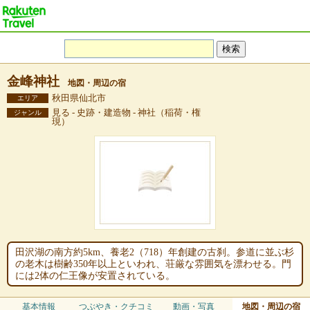
金峰神社
地図・周辺の宿
秋田県仙北市
エリア
見る - 史跡・建造物 - 神社（稲荷・権
ジャンル
現）
田沢湖の南方約5km、養老2（718）年創建の古刹。参道に並ぶ杉
の老木は樹齢350年以上といわれ、荘厳な雰囲気を漂わせる。門
には2体の仁王像が安置されている。
基本情報
つぶやき・クチコミ
動画・写真
地図・周辺の宿