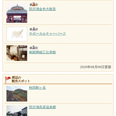
田沢湖金色大観音
サボーカルチャーパーク
角館樺細工伝承館
2026年08月06日更新
周辺の
観光スポット
秋田駒ヶ岳
田沢湖高原温泉郷