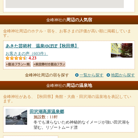
周辺の人気宿
金峰神社の
金峰神社
周辺のホテル・宿を、お客さまの評価が高い順に掲載していま
す。
あきた芸術村 温泉ゆぽぽ
【秋田県】
お客さまの声（603件）
4.23
金峰神社周辺の宿を探す
一覧から探す
地図から探す
周辺の温泉地
金峰神社の
金峰神社
がある、【秋田県】角館・大曲・田沢湖の温泉地を表記してい
ます。
田沢湖高原温泉郷
施設数：11軒
冬でも凍らないため神秘的なイメージが強い田沢湖を
望む。リゾートムード漂