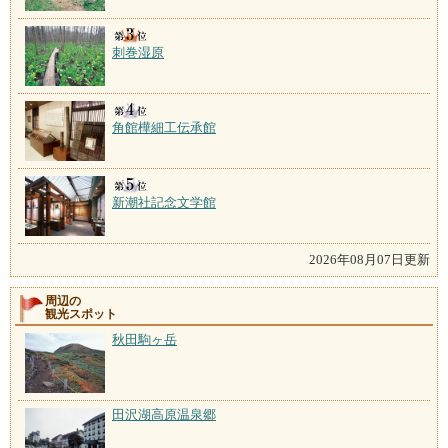
刺巻湿原
角館樺細工伝承館
新潮社記念文学館
2026年08月07日更新
周辺の
観光スポット
秋田駒ヶ岳
田沢湖高原温泉郷