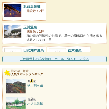
乳頭温泉郷
施設数：2軒
玉川温泉
施設数：2軒
Ph1.05の強酸性のお湯で、単一の湧出口から湧き出る
温泉としては、日
田沢湖畔温泉
西木温泉
施設数：2軒
施設数：1軒
【秋田県】の温泉旅館・ホテル一覧をもっと見る
田沢湖・角館
人気スポットランキング
秋田駒ヶ岳
水沢温泉郷