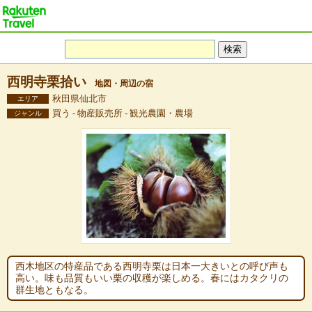
西明寺栗拾い
地図・周辺の宿
秋田県仙北市
エリア
買う - 物産販売所 - 観光農園・農場
ジャンル
西木地区の特産品である西明寺栗は日本一大きいとの呼び声も
高い。味も品質もいい栗の収穫が楽しめる。春にはカタクリの
群生地ともなる。