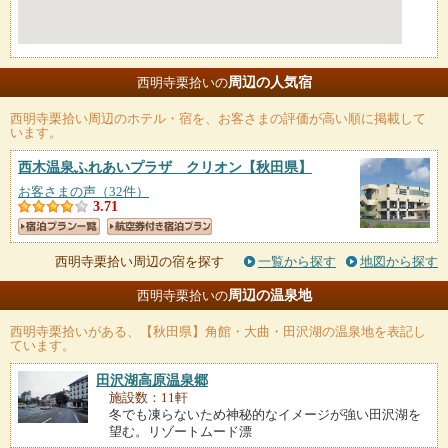
周辺の人気宿
西明寺栗拾いの
西明寺栗拾い
周辺のホテル・宿を、お客さまの評価が高い順に掲載して
います。
西木温泉ふれあいプラザ クリオン
【秋田県】
お客さまの声（32件）
3.71
西明寺栗拾い周辺の宿を探す
一覧から探す
地図から探す
周辺の温泉地
西明寺栗拾いの
西明寺栗拾い
がある、【秋田県】角館・大曲・田沢湖の温泉地を表記し
ています。
田沢湖高原温泉郷
施設数：11軒
冬でも凍らないため神秘的なイメージが強い田沢湖を
望む。リゾートムード漂