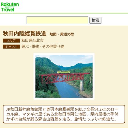
秋田内陸縦貫鉄道
地図・周辺の宿
秋田県仙北市
エリア
遊ぶ - 乗物 - その他乗り物
ジャンル
JR秋田新幹線角館駅と奥羽本線鷹巣駅を結ぶ全長94.2kmのロー
カル線。マタギの里である北秋田市阿仁地区、県内屈指の手付
かずの自然が残る森吉山西麓を走る。旅情たっぷりの鉄道だ。