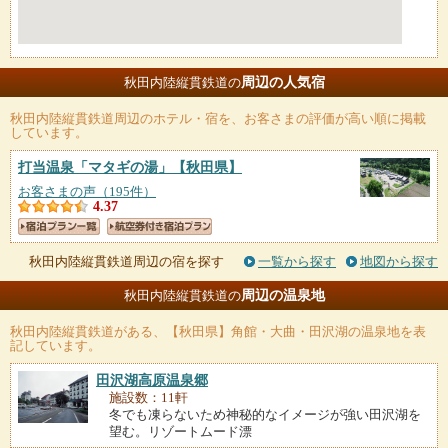
周辺の人気宿
秋田内陸縦貫鉄道の
秋田内陸縦貫鉄道
周辺のホテル・宿を、お客さまの評価が高い順に掲載
しています。
打当温泉「マタギの湯」
【秋田県】
お客さまの声（195件）
4.37
秋田内陸縦貫鉄道周辺の宿を探す
一覧から探す
地図から探す
周辺の温泉地
秋田内陸縦貫鉄道の
秋田内陸縦貫鉄道
がある、【秋田県】角館・大曲・田沢湖の温泉地を表
記しています。
田沢湖高原温泉郷
施設数：11軒
冬でも凍らないため神秘的なイメージが強い田沢湖を
望む。リゾートムード漂