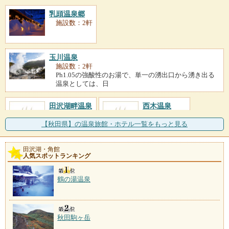
乳頭温泉郷
施設数：2軒
玉川温泉
施設数：2軒
Ph1.05の強酸性のお湯で、単一の湧出口から湧き出る
温泉としては、日
田沢湖畔温泉
西木温泉
施設数：2軒
施設数：1軒
【秋田県】の温泉旅館・ホテル一覧をもっと見る
田沢湖・角館
人気スポットランキング
鶴の湯温泉
秋田駒ヶ岳