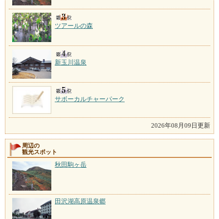
ツアールの森
新玉川温泉
サボーカルチャーパーク
2026年08月09日更新
周辺の
観光スポット
秋田駒ヶ岳
田沢湖高原温泉郷