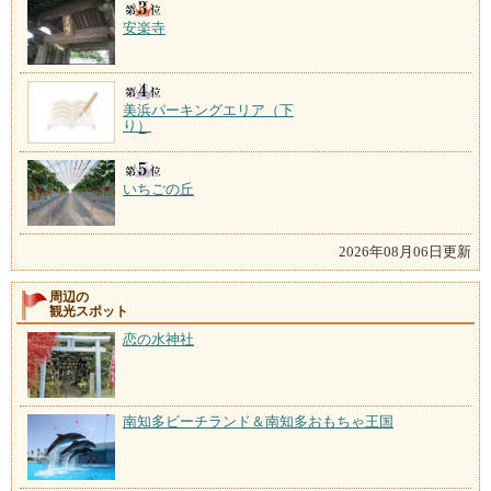
安楽寺
美浜パーキングエリア（下
り）
いちごの丘
2026年08月06日更新
周辺の
観光スポット
恋の水神社
南知多ビーチランド＆南知多おもちゃ王国