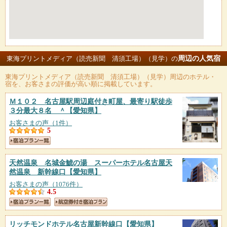
周辺の人気宿
東海プリントメディア（読売新聞 清須工場）（見学）の
東海プリントメディア（読売新聞 清須工場）（見学）
周辺のホテル・
宿を、お客さまの評価が高い順に掲載しています。
Ｍ１０２ 名古屋駅周辺庭付き町屋、最寄り駅徒歩
３分最大８名 ＾
【愛知県】
お客さまの声（1件）
5
天然温泉 名城金鯱の湯 スーパーホテル名古屋天
然温泉 新幹線口
【愛知県】
お客さまの声（1076件）
4.5
リッチモンドホテル名古屋新幹線口
【愛知県】