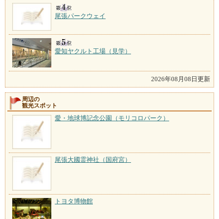
尾張パークウェイ
愛知ヤクルト工場（見学）
2026年08月08日更新
周辺の
観光スポット
愛・地球博記念公園（モリコロパーク）
尾張大國霊神社（国府宮）
トヨタ博物館