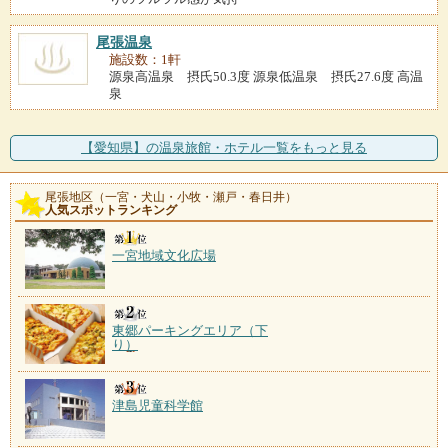
尾張温泉
施設数：1軒
源泉高温泉 摂氏50.3度 源泉低温泉 摂氏27.6度 高温
泉
【愛知県】の温泉旅館・ホテル一覧をもっと見る
尾張地区（一宮・犬山・小牧・瀬戸・春日井）
人気スポットランキング
一宮地域文化広場
東郷パーキングエリア（下
り）
津島児童科学館