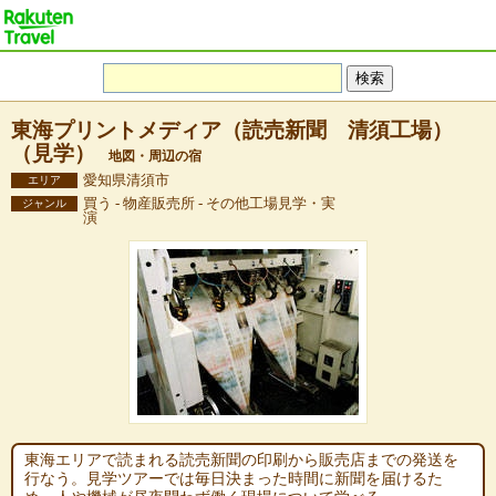
東海プリントメディア（読売新聞 清須工場）
（見学）
地図・周辺の宿
愛知県清須市
エリア
買う - 物産販売所 - その他工場見学・実
ジャンル
演
東海エリアで読まれる読売新聞の印刷から販売店までの発送を
行なう。見学ツアーでは毎日決まった時間に新聞を届けるた