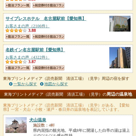
サイプレスホテル 名古屋駅前
【愛知県】
お客さまの声（2106件）
3.88
名鉄イン名古屋駅前
【愛知県】
お客さまの声（4322件）
3.87
東海プリントメディア（読売新聞 清須工場）（見学）周辺の宿を探す
一覧から探す
地図から探す
周辺の温泉地
東海プリントメディア（読売新聞 清須工場）（見学）の
東海プリントメディア（読売新聞 清須工場）（見学）
がある、【愛知
県】一宮・犬山・小牧・瀬戸・春日井の温泉地を表記しています。
犬山温泉
施設数：4軒
県内屈指の観光地。平成8年に開湯した白帝の湯は湯上
りのツルツル感が気持