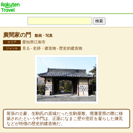
廣間家の門
動画・写真
愛知県江南市
エリア
見る - 史跡・建造物 - 歴史的建造物
ジャンル
尾張の士豪、生駒氏の居城だった生駒屋敷。廃藩置県の際に移
築されたという中門は、正面になまこ壁や意匠を凝らした煉瓦
などが特徴の歴史的建造物だ。