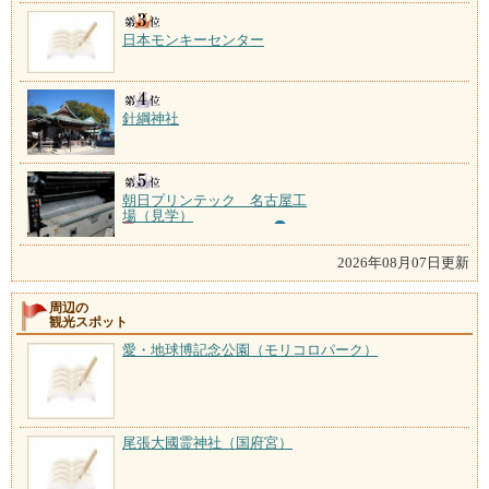
日本モンキーセンター
針綱神社
朝日プリンテック 名古屋工
場（見学）
2026年08月07日更新
周辺の
観光スポット
愛・地球博記念公園（モリコロパーク）
尾張大國霊神社（国府宮）