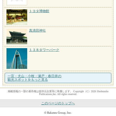
トヨタ博物館
真清田神社
１３８タワーパーク
一宮・犬山・小牧・瀬戸・春日井の
観光スポットをもっと見る
掲載情報の一部の著作権は提供元企業等に帰属します。 Copyright（C）2026 Shobunsha
Publications,Inc. All rights reserved.
このページのトップへ
© Rakuten Group, Inc.