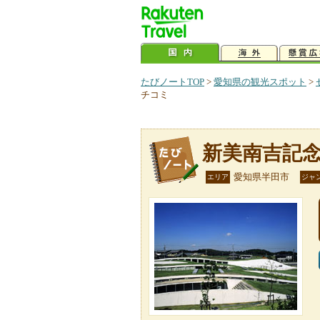
たびノートTOP
>
愛知県の観光スポット
>
チコミ
新美南吉記
愛知県半田市
エリア
ジャ