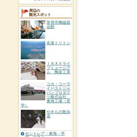
周辺の
観光スポット
常滑市陶磁器
会館
名港トリトン
ＩＮＡＸライ
ブミュージア
ム 陶楽工房
コカ・コーラ
イーストジャ
パンプロダク
ツ株式会社
東海工場（見
学）
やきもの散歩
道
セントレア・東海・半