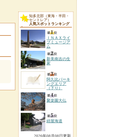
知多北部（東海・半田・
セントレア）
人気スポットランキング
ＩＮＡＸライ
ブミュージア
ム
新美南吉の生
家
阿久比パーキ
ングエリア
（下り）
聚楽園大仏
紺屋海道
2026年08月08日更新