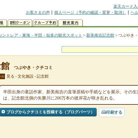
楽天カード入
お客さまの声
個人ページ（予約の確認・変更・取消）
ヘ
セントレア・東海・半田・知多の観光スポット
>
新美南吉記念館
>
つぶやき
念館
つぶやき・クチコミ
見る - 文化施設 - 記念館
ンル
半田出身の童話作家、新美南吉の直筆原稿や手紙などを展示。その生
は、記念館北側の矢勝川に200万本の彼岸花が咲き乱れる。
ブログからクチコミを投稿する（ブログパーツ）
印刷する