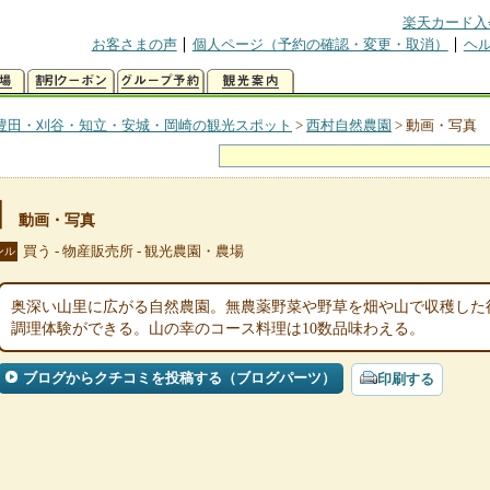
楽天カード入
お客さまの声
個人ページ（予約の確認・変更・取消）
ヘ
豊田・刈谷・知立・安城・岡崎の観光スポット
>
西村自然農園
>
動画・写真
園
動画・写真
買う - 物産販売所 - 観光農園・農場
ンル
奥深い山里に広がる自然農園。無農薬野菜や野草を畑や山で収穫した
調理体験ができる。山の幸のコース料理は10数品味わえる。
ブログからクチコミを投稿する（ブログパーツ）
印刷する