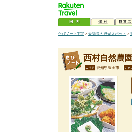
たびノートTOP
>
愛知県の観光スポット
>
西村自然農
愛知県豊田市
エリア
ジャ