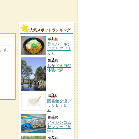
人気スポットランキング
美合パーキン
グエリア（上
ます。
り）
おかざき自然
体験の森
図書館交流プ
ラザＬｉｂｒ
ａ
アイシンコム
センター（見
学）