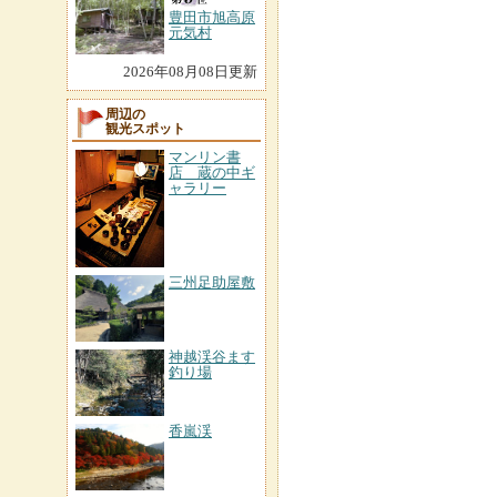
豊田市旭高原
元気村
2026年08月08日更新
周辺の
観光スポット
マンリン書
店 蔵の中ギ
ャラリー
三州足助屋敷
神越渓谷ます
釣り場
香嵐渓