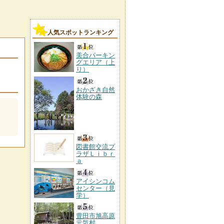
人気スポットランキング
美合パーキン
グエリア（上
り）
おかざき自然
体験の森
図書館交流プ
ラザＬｉｂｒ
ａ
アイシンコム
センター（見
学）
豊田市旭高原
元気村