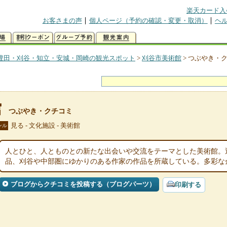
楽天カード入
お客さまの声
個人ページ（予約の確認・変更・取消）
ヘ
豊田・刈谷・知立・安城・岡崎の観光スポット
>
刈谷市美術館
>
つぶやき・
館
つぶやき・クチコミ
見る - 文化施設 - 美術館
ンル
人とひと、人とものとの新たな出会いや交流をテーマとした美術館。
品、刈谷や中部圏にゆかりのある作家の作品を所蔵している。多彩な
ブログからクチコミを投稿する（ブログパーツ）
印刷する