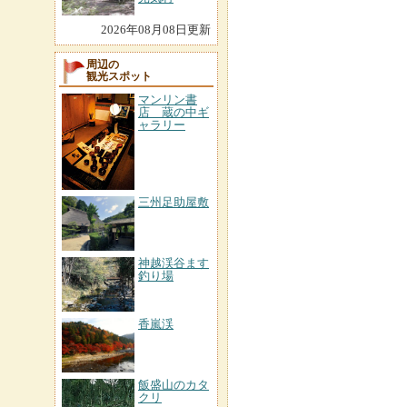
2026年08月08日更新
周辺の
観光スポット
マンリン書
店 蔵の中ギ
ャラリー
三州足助屋敷
神越渓谷ます
釣り場
香嵐渓
飯盛山のカタ
クリ