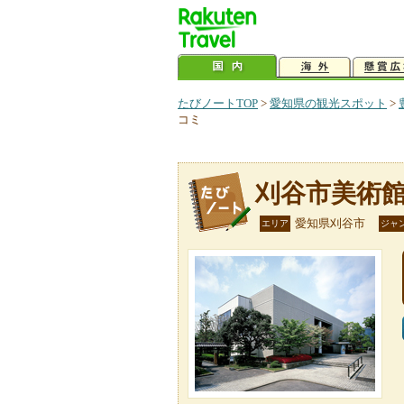
たびノートTOP
>
愛知県の観光スポット
>
コミ
刈谷市美術
愛知県刈谷市
エリア
ジャ