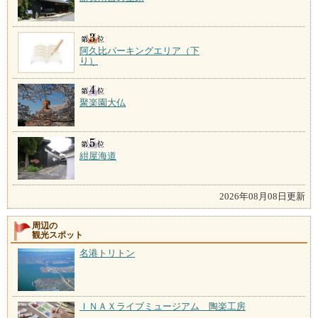
阿久比パーキングエリア（下
り）
聚楽園大仏
紺屋海道
2026年08月08日更新
周辺の
観光スポット
名港トリトン
ＩＮＡＸライブミュージアム 陶楽工房