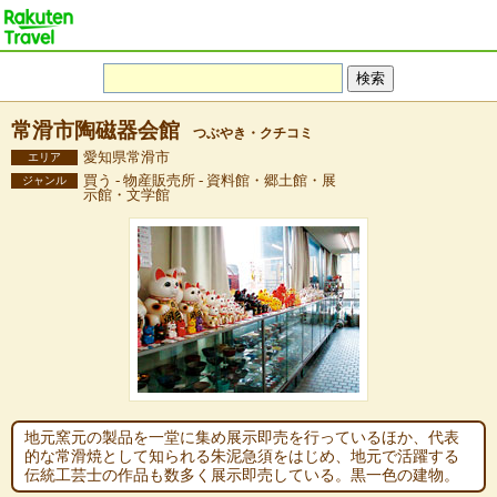
常滑市陶磁器会館
つぶやき・クチコミ
愛知県常滑市
エリア
買う - 物産販売所 - 資料館・郷土館・展
ジャンル
示館・文学館
地元窯元の製品を一堂に集め展示即売を行っているほか、代表
的な常滑焼として知られる朱泥急須をはじめ、地元で活躍する
伝統工芸士の作品も数多く展示即売している。黒一色の建物。