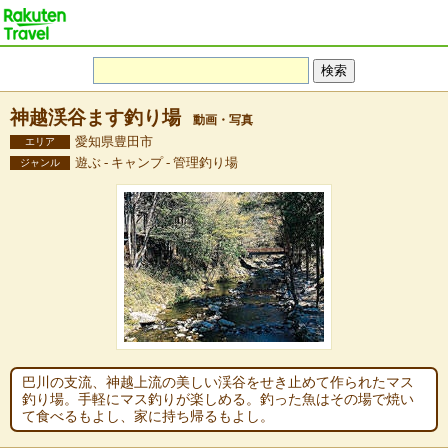
神越渓谷ます釣り場
動画・写真
愛知県豊田市
エリア
遊ぶ - キャンプ - 管理釣り場
ジャンル
巴川の支流、神越上流の美しい渓谷をせき止めて作られたマス
釣り場。手軽にマス釣りが楽しめる。釣った魚はその場で焼い
て食べるもよし、家に持ち帰るもよし。