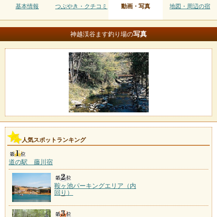
基本情報
つぶやき・クチコミ
動画・写真
地図・周辺の宿
写真
神越渓谷ます釣り場の
人気スポットランキング
道の駅 藤川宿
鞍ヶ池パーキングエリア（内
回り）