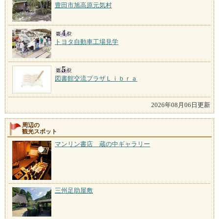
豊田市旭高原元気村
トヨタ自動車工場見学
図書館交流プラザＬｉｂｒａ
2026年08月06日更新
周辺の
観光スポット
マンリン書店 蔵の中ギャラリー
三州足助屋敷