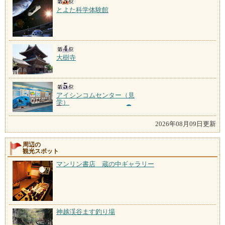
とよた科学体験館
大樹寺
アイシンコムセンター（見
学）
2026年08月09日更新
周辺の
観光スポット
マンリン書店 蔵の中ギャラリー
神越渓谷ます釣り場