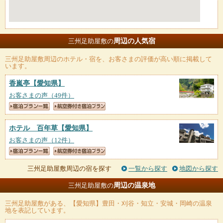
周辺の人気宿
三州足助屋敷の
三州足助屋敷
周辺のホテル・宿を、お客さまの評価が高い順に掲載して
います。
香嵐亭
【愛知県】
お客さまの声（49件）
ホテル 百年草
【愛知県】
お客さまの声（12件）
三州足助屋敷周辺の宿を探す
一覧から探す
地図から探す
周辺の温泉地
三州足助屋敷の
三州足助屋敷
がある、【愛知県】豊田・刈谷・知立・安城・岡崎の温泉
地を表記しています。