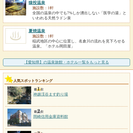
猿投温泉
施設数：1軒
全国の温泉の中でも7%しか湧出しない「医学の湯」と
いわれる天然ラドン泉
夏焼温泉
施設数：1軒
稲武地区の中心に位置し、名倉川の流れを見下ろせる
温泉。「ホテル岡田屋」
【愛知県】の温泉旅館・ホテル一覧をもっと見る
人気スポットランキング
神越渓谷ます釣り場
岡崎信用金庫資料館