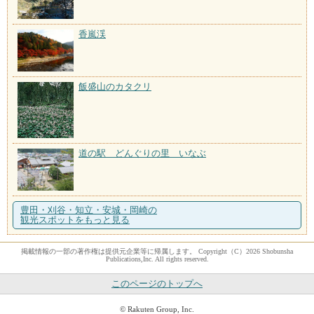
香嵐渓
飯盛山のカタクリ
道の駅 どんぐりの里 いなぶ
豊田・刈谷・知立・安城・岡崎の
観光スポットをもっと見る
掲載情報の一部の著作権は提供元企業等に帰属します。 Copyright（C）2026 Shobunsha
Publications,Inc. All rights reserved.
このページのトップへ
© Rakuten Group, Inc.